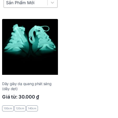
Product Sort
Sort content
Dây giày dạ quang phát sáng
(dây dẹt)
Giá từ:
30.000
₫
100cm
120cm
140cm