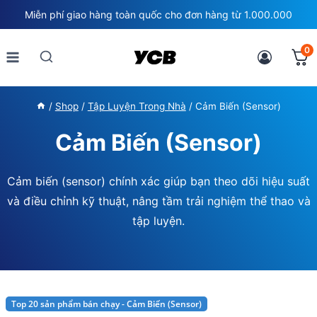
Skip
Miễn phí giao hàng toàn quốc cho đơn hàng từ 1.000.000
to
content
0
/
Shop
/
Tập Luyện Trong Nhà
/
Cảm Biến (Sensor)
Cảm Biến (Sensor)
Cảm biến (sensor) chính xác giúp bạn theo dõi hiệu suất
và điều chỉnh kỹ thuật, nâng tầm trải nghiệm thể thao và
tập luyện.
Top 20 sản phẩm bán chạy - Cảm Biến (Sensor)