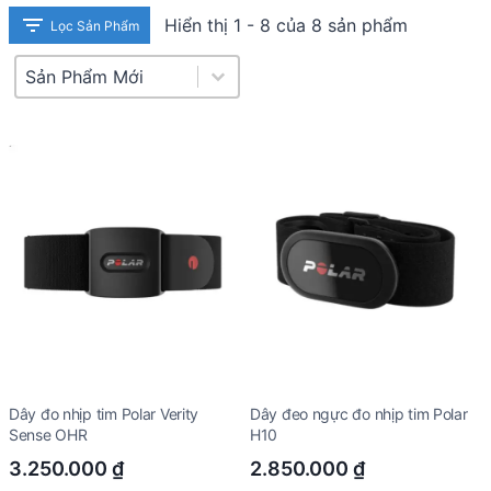
Hiển thị 1 - 8 của 8 sản phẩm
Lọc Sản Phẩm
Product Sort
Sort content
Dây đo nhịp tim Polar Verity
Dây đeo ngực đo nhịp tim Polar
Sense OHR
H10
3.250.000
₫
2.850.000
₫