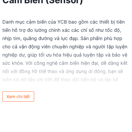
Cảm Biến (Sensor)
Danh mục cảm biến của YCB bao gồm các thiết bị tiên
tiến hỗ trợ đo lường chính xác các chỉ số như tốc độ,
nhịp tim, quãng đường và lực đạp. Sản phẩm phù hợp
cho cả vận động viên chuyên nghiệp và người tập luyện
nghiệp dư, giúp tối ưu hóa hiệu quả luyện tập và bảo vệ
sức khỏe. Với công nghệ cảm biến hiện đại, dễ dàng kết
nối với đồng hồ thể thao và ứng dụng di động, bạn sẽ
luôn có dữ liệu chi tiết để theo dõi tiến bộ và lập kế
hoạch luyện tập phù hợp. Chọn cảm biến chất lượng để
nâng cao hiệu suất và đạt được mục tiêu nhanh chóng
Xem chi tiết
hơn.