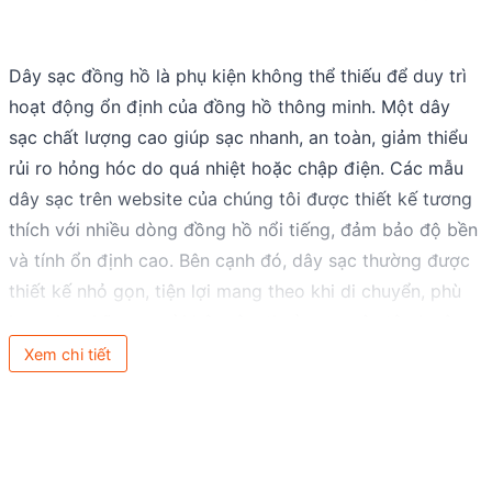
Dây sạc đồng hồ là phụ kiện không thể thiếu để duy trì
hoạt động ổn định của đồng hồ thông minh. Một dây
sạc chất lượng cao giúp sạc nhanh, an toàn, giảm thiểu
rủi ro hỏng hóc do quá nhiệt hoặc chập điện. Các mẫu
dây sạc trên website của chúng tôi được thiết kế tương
thích với nhiều dòng đồng hồ nổi tiếng, đảm bảo độ bền
và tính ổn định cao. Bên cạnh đó, dây sạc thường được
thiết kế nhỏ gọn, tiện lợi mang theo khi di chuyển, phù
hợp cho những người bận rộn, thường xuyên tập luyện
thể thao hoặc đi công tác. Khám phá ngay các mẫu dây
Xem chi tiết
sạc đồng hồ chính hãng, chất lượng, giúp bạn luôn sẵn
sàng cho mọi hoạt động, không lo gián đoạn vì hết pin!