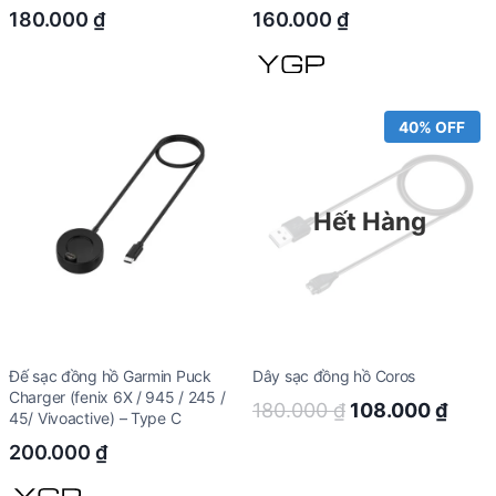
180.000
₫
160.000
₫
40% OFF
Hết Hàng
Đế sạc đồng hồ Garmin Puck
Dây sạc đồng hồ Coros
Charger (fenix 6X / 945 / 245 /
Original
Curr
180.000
₫
108.000
₫
45/ Vivoactive) – Type C
price
price
200.000
₫
was:
is: