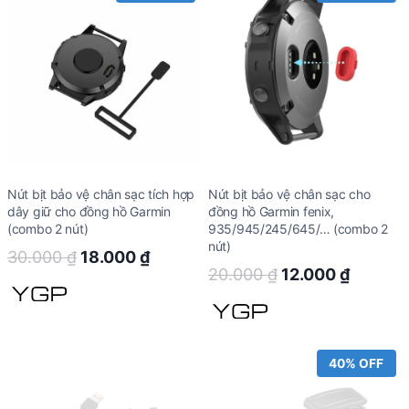
Nút bịt bảo vệ chân sạc tích hợp
Nút bịt bảo vệ chân sạc cho
dây giữ cho đồng hồ Garmin
đồng hồ Garmin fenix,
(combo 2 nút)
935/945/245/645/… (combo 2
nút)
Original
Current
30.000
₫
18.000
₫
Original
Curren
20.000
₫
12.000
₫
price
price
price
price
was:
is:
was:
is:
30.000 ₫.
18.000 ₫.
20.000 ₫.
12.000 
40% OFF