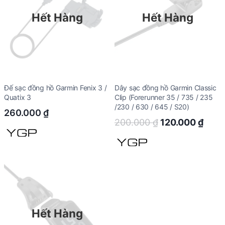
Hết Hàng
Hết Hàng
Đế sạc đồng hồ Garmin Fenix 3 /
Dây sạc đồng hồ Garmin Classic
Quatix 3
Clip (Forerunner 35 / 735 / 235
/230 / 630 / 645 / S20)
260.000
₫
Original
Curr
200.000
₫
120.000
₫
price
price
was:
is:
200.000 ₫.
120.
Hết Hàng