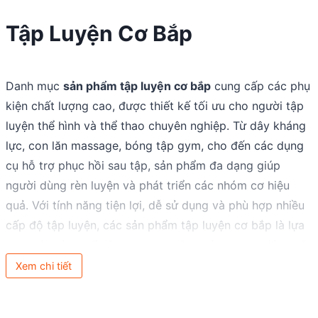
Tập Luyện Cơ Bắp
Danh mục
sản phẩm tập luyện cơ bắp
cung cấp các phụ
kiện chất lượng cao, được thiết kế tối ưu cho người tập
luyện thể hình và thể thao chuyên nghiệp. Từ dây kháng
lực, con lăn massage, bóng tập gym, cho đến các dụng
cụ hỗ trợ phục hồi sau tập, sản phẩm đa dạng giúp
người dùng rèn luyện và phát triển các nhóm cơ hiệu
quả. Với tính năng tiện lợi, dễ sử dụng và phù hợp nhiều
cấp độ tập luyện, các sản phẩm tập luyện cơ bắp là lựa
chọn lý tưởng để xây dựng cơ bắp khỏe mạnh, giảm mỡ
thừa và nâng cao sức bền. Bắt đầu hành trình chinh phục
Xem chi tiết
hình thể săn chắc và phong độ đỉnh cao cùng các sản
phẩm tập luyện cơ bắp chính hãng, an toàn và chất