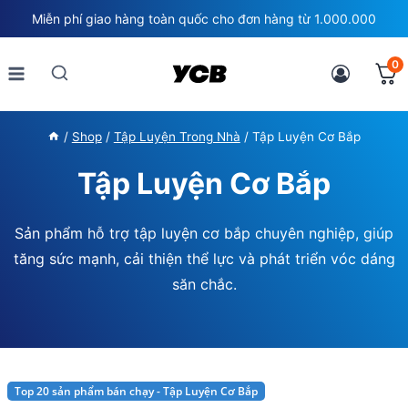
Skip
Miễn phí giao hàng toàn quốc cho đơn hàng từ 1.000.000
to
content
0
/
Shop
/
Tập Luyện Trong Nhà
/
Tập Luyện Cơ Bắp
Tập Luyện Cơ Bắp
Sản phẩm hỗ trợ tập luyện cơ bắp chuyên nghiệp, giúp
tăng sức mạnh, cải thiện thể lực và phát triển vóc dáng
săn chắc.
Top 20 sản phẩm bán chạy - Tập Luyện Cơ Bắp