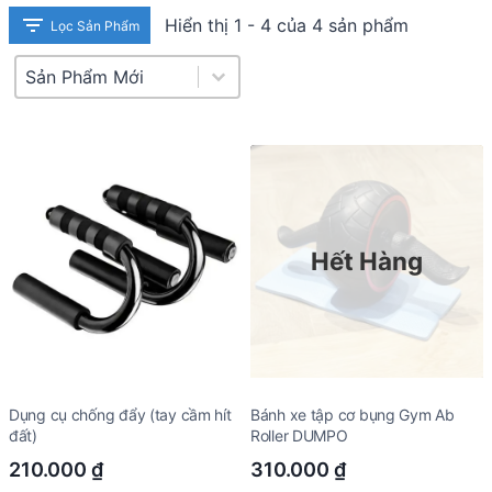
Hiển thị 1 - 4 của 4 sản phẩm
Lọc Sản Phẩm
Product Sort
Sort content
Hết Hàng
Dụng cụ chống đẩy (tay cầm hít
Bánh xe tập cơ bụng Gym Ab
đất)
Roller DUMPO
210.000
₫
310.000
₫