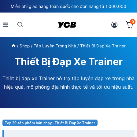
Skip
Miễn phí giao hàng toàn quốc cho đơn hàng từ 1.000.000
to
content
0
/
Shop
/
Tập Luyện Trong Nhà
/
Thiết Bị Đạp Xe Trainer
Thiết Bị Đạp Xe Trainer
Thiết bị đạp xe Trainer hỗ trợ tập luyện đạp xe trong nhà
hiệu quả, mô phỏng địa hình thực tế và tối ưu hiệu suất.
Top 20 sản phẩm bán chạy - Thiết Bị Đạp Xe Trainer