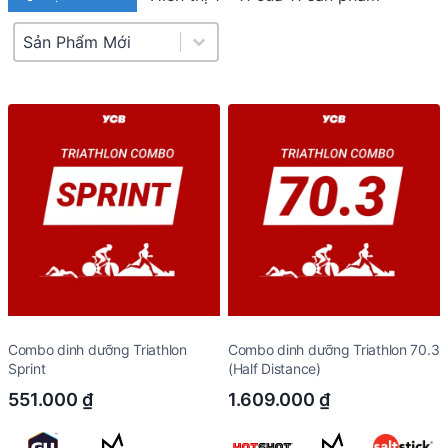
Product Sort
Sort content
Combo dinh dưỡng Triathlon
Combo dinh dưỡng Triathlon 70.3
Sprint
(Half Distance)
551.000
₫
1.609.000
₫