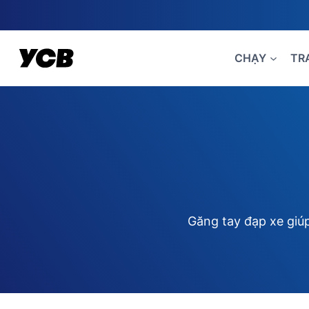
Skip
to
content
CHẠY
TR
Găng tay đạp xe giúp