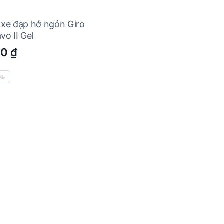
 xe đạp hở ngón Giro
vo II Gel
00
₫
XL