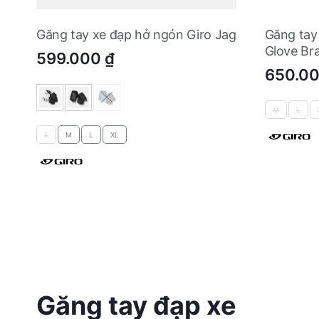
Găng tay xe đạp hở ngón Giro Jag
Găng tay
Glove Bra
599.000
₫
650.0
M
L
S
M
L
XL
Găng tay đạp xe