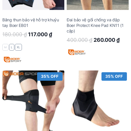
Băng thun bảo vệ hỗ trợ khuỷu
Đai bảo vệ gối chống va đập
tay Boer EB01
Boer Protect Knee Pad KN11 (1
cặp)
Original
Current
180.000
₫
117.000
₫
Original
Curr
400.000
₫
260.000
₫
price
price
price
pric
M
L
XL
was:
is:
was:
is:
180.000 ₫.
117.000 ₫.
400.000 ₫.
260.
35% OFF
35% OFF