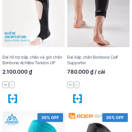
Đai hỗ trợ bắp chân và gót chân
Đai bắp chân Bonbone Calf
Bonbone Achilles Tendon UP
Supporter
2.100.000
₫
780.000
₫
/ cái
M
L
M
L
35% OFF
35% OFF