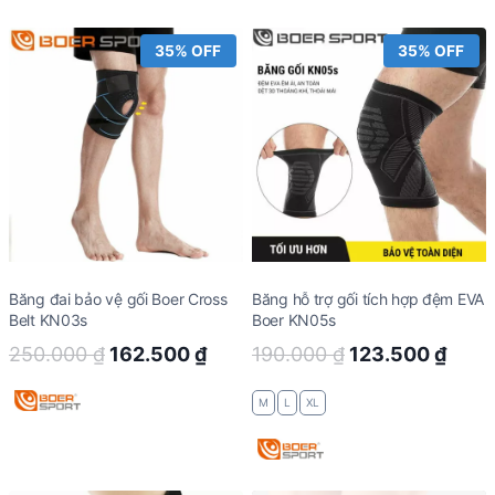
200.000 ₫.
130.
35% OFF
35% OFF
Băng đai bảo vệ gối Boer Cross
Băng hỗ trợ gối tích hợp đệm EVA
Belt KN03s
Boer KN05s
Original
Current
Original
Curr
250.000
₫
162.500
₫
190.000
₫
123.500
₫
price
price
price
price
M
L
XL
was:
is:
was:
is:
250.000 ₫.
162.500 ₫.
190.000 ₫.
123.