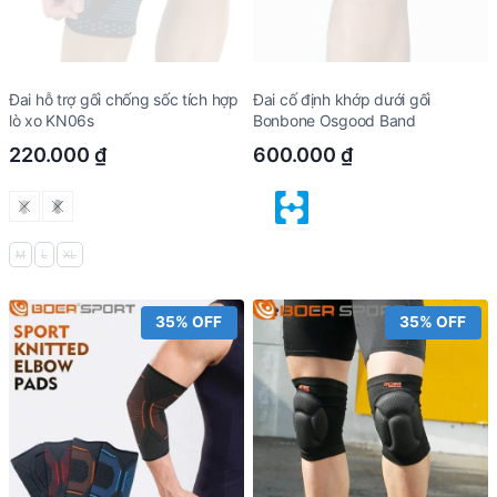
Đai hỗ trợ gối chống sốc tích hợp
Đai cố định khớp dưới gối
lò xo KN06s
Bonbone Osgood Band
220.000
₫
600.000
₫
M
L
XL
35% OFF
35% OFF