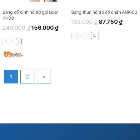
Băng cố định hỗ trợ gối Boer
Băng thun hỗ trợ cổ chân ANK-03
KN09
Original
Curre
135.000
₫
87.750
₫
Original
Current
240.000
₫
156.000
₫
price
price
price
price
S
M
L
XL
was:
is:
S
M
L
was:
is:
135.000 ₫.
87.750
240.000 ₫.
156.000 ₫.
1
2
»