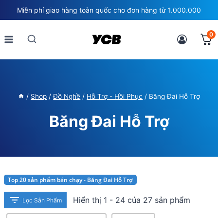
Skip
Miễn phí giao hàng toàn quốc cho đơn hàng từ 1.000.000
to
content
0
/
Shop
/
Đồ Nghề
/
Hỗ Trợ - Hồi Phục
/
Băng Đai Hỗ Trợ
Băng Đai Hỗ Trợ
Top 20 sản phẩm bán chạy - Băng Đai Hỗ Trợ
Hiển thị 1 - 24 của 27 sản phẩm
Lọc Sản Phẩm