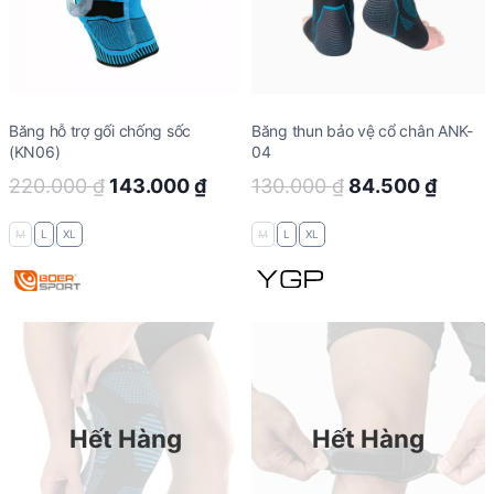
Băng hỗ trợ gối chống sốc
Băng thun bảo vệ cổ chân ANK-
(KN06)
04
Original
Current
Original
Curre
220.000
₫
143.000
₫
130.000
₫
84.500
₫
price
price
price
price
M
L
XL
M
L
XL
was:
is:
was:
is:
220.000 ₫.
143.000 ₫.
130.000 ₫.
84.50
Hết Hàng
Hết Hàng