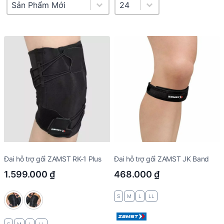
Product Sort
Sort content
Select number per page
Select number per page
24
Đai hỗ trợ gối ZAMST RK-1 Plus
Đai hỗ trợ gối ZAMST JK Band
1.599.000
₫
468.000
₫
S
M
L
LL