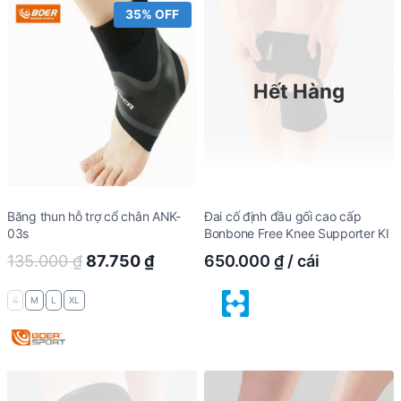
35% OFF
Hết Hàng
Băng thun hỗ trợ cổ chân ANK-
Đai cố định đầu gối cao cấp
03s
Bonbone Free Knee Supporter KI
Original
Current
135.000
₫
87.750
₫
650.000
₫
/ cái
price
price
S
M
L
XL
was:
is:
135.000 ₫.
87.750 ₫.