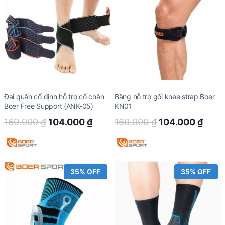
Đai quấn cố định hỗ trợ cổ chân
Băng hỗ trợ gối knee strap Boer
Boer Free Support (ANK-05)
KN01
Original
Current
Original
Curr
160.000
₫
104.000
₫
160.000
₫
104.000
₫
price
price
price
price
was:
is:
was:
is:
160.000 ₫.
104.000 ₫.
160.000 ₫.
104.
35% OFF
35% OFF