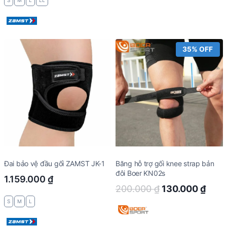
S
M
L
LL
35% OFF
Đai bảo vệ đầu gối ZAMST JK-1
Băng hỗ trợ gối knee strap bản
đôi Boer KN02s
1.159.000
₫
Original
Curr
200.000
₫
130.000
₫
price
pric
S
M
L
was:
is: