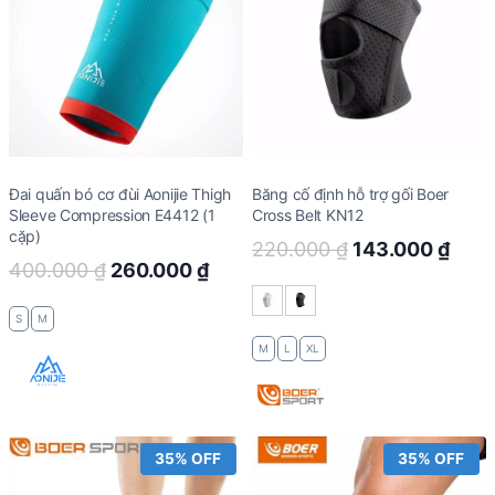
Đai quấn bó cơ đùi Aonijie Thigh
Băng cố định hỗ trợ gối Boer
Sleeve Compression E4412 (1
Cross Belt KN12
cặp)
Original
Curr
220.000
₫
143.000
₫
Original
Current
400.000
₫
260.000
₫
price
pric
price
price
was:
is:
S
M
was:
is:
220.000 ₫.
143.
M
L
XL
400.000 ₫.
260.000 ₫.
35% OFF
35% OFF