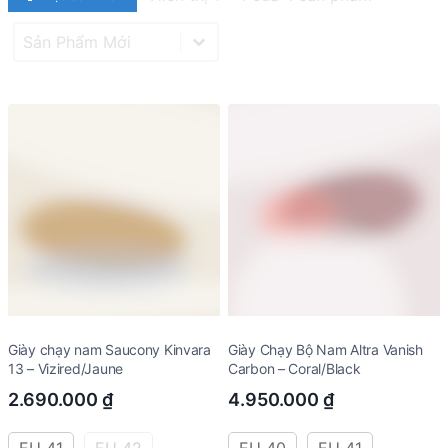
Product Sort
Sort content
Giày chạy nam Saucony Kinvara
Giày Chạy Bộ Nam Altra Vanish
13 – Vizired/Jaune
Carbon – Coral/Black
2.690.000
₫
4.950.000
₫
EU 41
EU 42
EU 42.5
EU 43
EU 40
EU 41
EU 42
EU 42.5