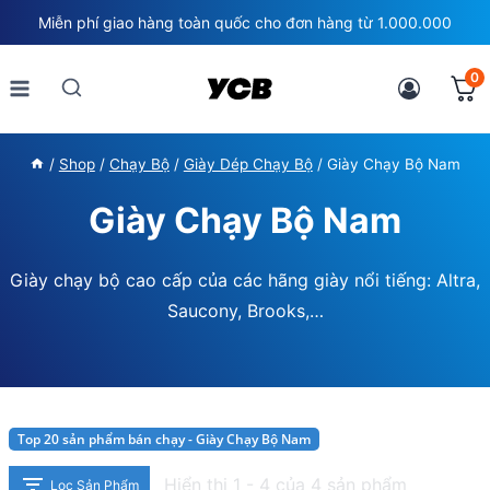
Skip
Miễn phí giao hàng toàn quốc cho đơn hàng từ 1.000.000
to
content
0
/
Shop
/
Chạy Bộ
/
Giày Dép Chạy Bộ
/
Giày Chạy Bộ Nam
Giày Chạy Bộ Nam
Giày chạy bộ cao cấp của các hãng giày nổi tiếng: Altra,
Saucony, Brooks,…
Top 20 sản phẩm bán chạy - Giày Chạy Bộ Nam
Hiển thị 1 - 4 của 4 sản phẩm
Lọc Sản Phẩm