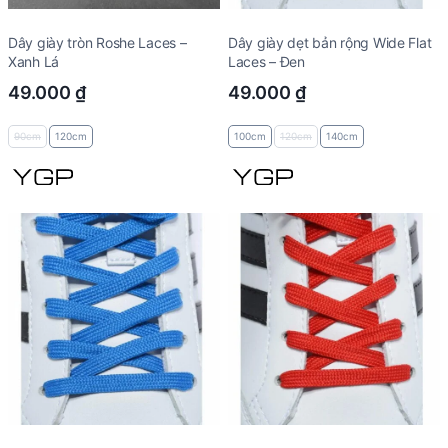
Dây giày tròn Roshe Laces –
Dây giày dẹt bản rộng Wide Flat
Xanh Lá
Laces – Đen
49.000
₫
49.000
₫
90cm
120cm
100cm
120cm
140cm