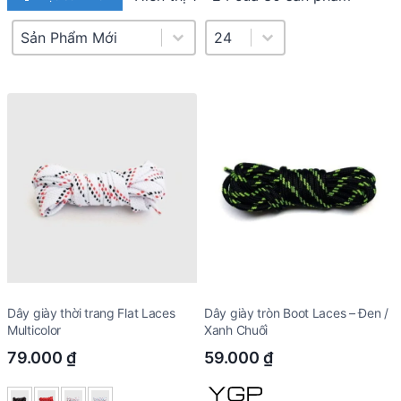
Product Sort
Sort content
Select number per page
Select number per page
24
Dây giày thời trang Flat Laces
Dây giày tròn Boot Laces – Đen /
Multicolor
Xanh Chuối
79.000
₫
59.000
₫