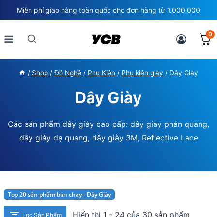
Skip
Miễn phí giao hàng toàn quốc cho đơn hàng từ 1.000.000
to
content
0
/
Shop
/
Đồ Nghề
/
Phụ Kiện
/
Phụ kiện giày
/
Dây Giày
Dây Giày
Các sản phẩm dây giày cao cấp: dây giày phản quang,
dây giày dạ quang, dây giày 3M, Reflective Lace
Top 20 sản phẩm bán chạy - Dây Giày
Hiển thị 1 - 24 của 30 sản phẩm
Lọc Sản Phẩm