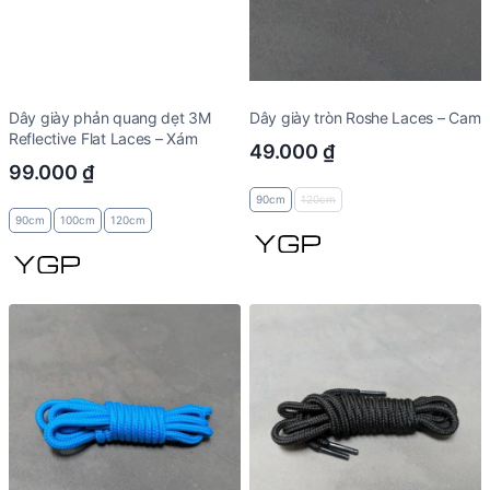
Dây giày phản quang dẹt 3M
Dây giày tròn Roshe Laces – Cam
Reflective Flat Laces – Xám
49.000
₫
99.000
₫
90cm
120cm
90cm
100cm
120cm