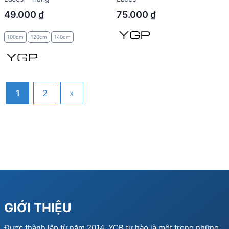
49.000
₫
75.000
₫
100cm
120cm
140cm
1
2
»
GIỚI THIỆU
Được thành lập từ năm 2014, YCB tự hào là một trong những