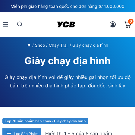
Skip
Miễn phí giao hàng toàn quốc cho đơn hàng từ 1.000.000
to
content
0
/
Shop
/
Chạy Trail
/
Giày chạy địa hình
Giày chạy địa hình
Giày chạy địa hình với đế giày nhiều gai nhọn tối ưu độ
bám trên nhiều địa hình phức tạp: đồi dốc, sình lầy
Top 20 sản phẩm bán chạy - Giày chạy địa hình
Hiển thị 1 - 5 của 5 sản phẩm
Lọc Sản Phẩm