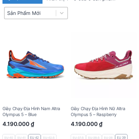
Product Sort
Sort content
Giày Chạy Địa Hình Nam Altra
Giày Chạy Địa Hình Nữ Altra
Olympus 5 – Blue
Olympus 5 – Raspberry
4.190.000
₫
4.190.000
₫
EU 40
EU 41
EU 42
EU 42.5
EU 37.5
EU 38.5
EU 38
EU 39