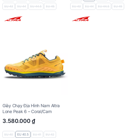
EU 43
EU 44
EU 44.5
EU 45
EU 43
EU 44
EU 44.5
EU 45
Giày Chạy Địa Hình Nam Altra
Lone Peak 6 – Coral/Cam
3.580.000
₫
EU 40
EU 40.5
EU 41
EU 42