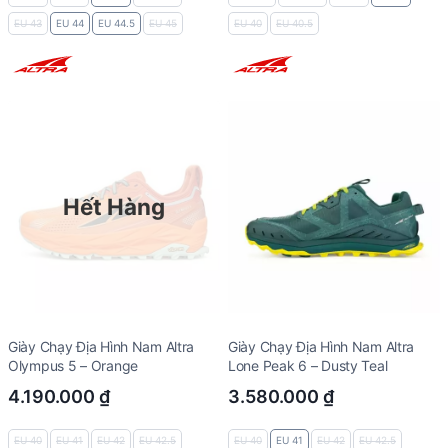
EU 43
EU 44
EU 44.5
EU 45
EU 40
EU 40.5
Hết Hàng
Giày Chạy Địa Hình Nam Altra
Giày Chạy Địa Hình Nam Altra
Olympus 5 – Orange
Lone Peak 6 – Dusty Teal
4.190.000
₫
3.580.000
₫
EU 40
EU 41
EU 42
EU 42.5
EU 40
EU 41
EU 42
EU 42.5