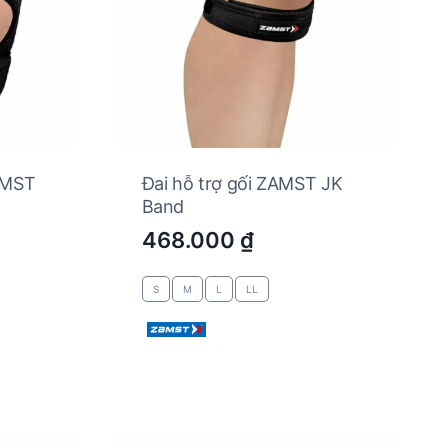
AMST
Đai hỗ trợ gối ZAMST JK
Band
468.000
₫
S
M
L
LL