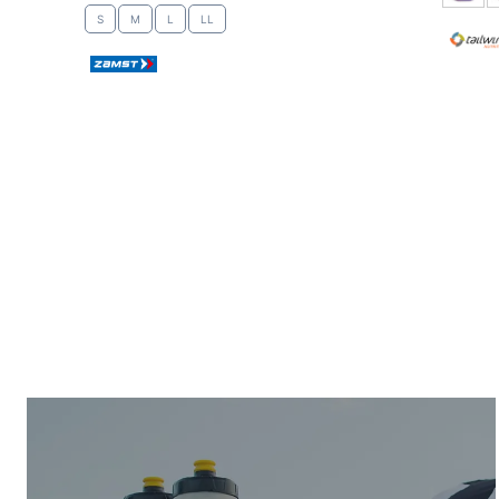
S
M
L
LL