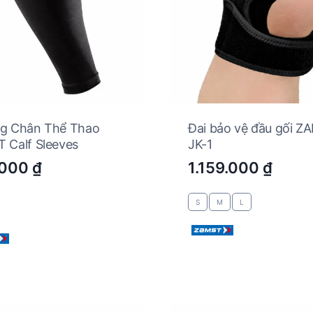
g Chân Thể Thao
Đai bảo vệ đầu gối Z
 Calf Sleeves
JK-1
.000
₫
1.159.000
₫
S
M
L