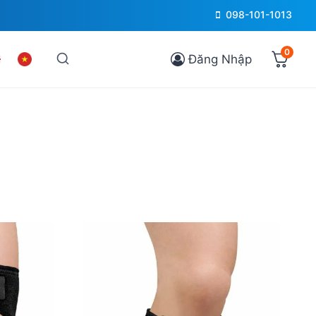
098-101-1013
0
Đăng Nhập