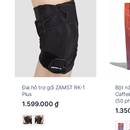
Đai hỗ trợ gối ZAMST RK-1
Bột n
Plus
Caffe
(50 p
1.599.000
₫
1.35