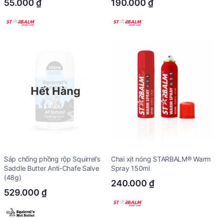
55.000
₫
190.000
₫
Hết Hàng
Sáp chống phồng rộp Squirrel’s
Chai xịt nóng STARBALM® Warm
Saddle Butter Anti-Chafe Salve
Spray 150ml
(48g)
240.000
₫
529.000
₫