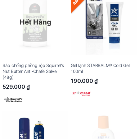
Hết Hàng
Sáp chống phồng rộp Squirrel’s
Gel lạnh STARBALM® Cold Gel
Nut Butter Anti-Chafe Salve
100ml
(48g)
190.000
₫
529.000
₫