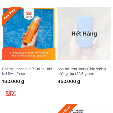
Bán Chạy
Hết Hàng
Chai xịt khoáng khử Clo sau khi
Sáp bôi trơn Body Glide chống
bơi SwimRinse
phồng rộp (42.5 gram)
160.000
₫
450.000
₫
Bán Chạy