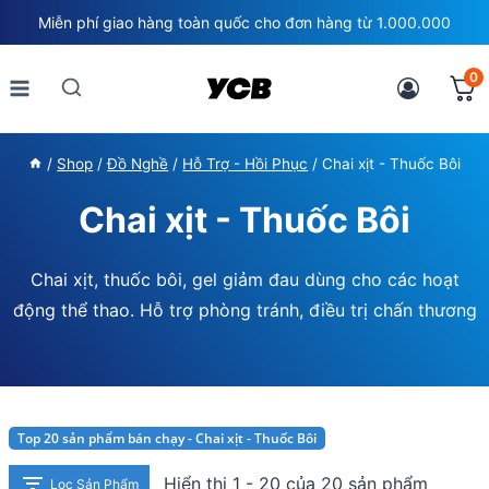
Skip
Miễn phí giao hàng toàn quốc cho đơn hàng từ 1.000.000
to
content
0
/
Shop
/
Đồ Nghề
/
Hỗ Trợ - Hồi Phục
/
Chai xịt - Thuốc Bôi
Chai xịt - Thuốc Bôi
Chai xịt, thuốc bôi, gel giảm đau dùng cho các hoạt
động thể thao. Hỗ trợ phòng tránh, điều trị chấn thương
Top 20 sản phẩm bán chạy - Chai xịt - Thuốc Bôi
Hiển thị 1 - 20 của 20 sản phẩm
Lọc Sản Phẩm