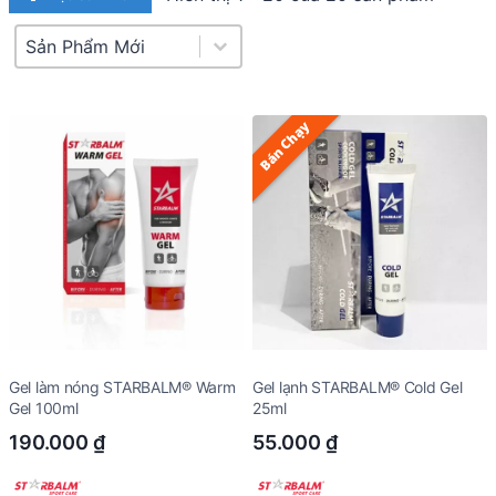
Product Sort
Sort content
Bán Chạy
Gel làm nóng STARBALM® Warm
Gel lạnh STARBALM® Cold Gel
Gel 100ml
25ml
190.000
₫
55.000
₫