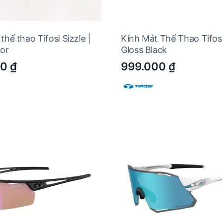
thể thao Tifosi Sizzle |
Kính Mát Thể Thao Tifosi
por
Gloss Black
00
₫
999.000
₫