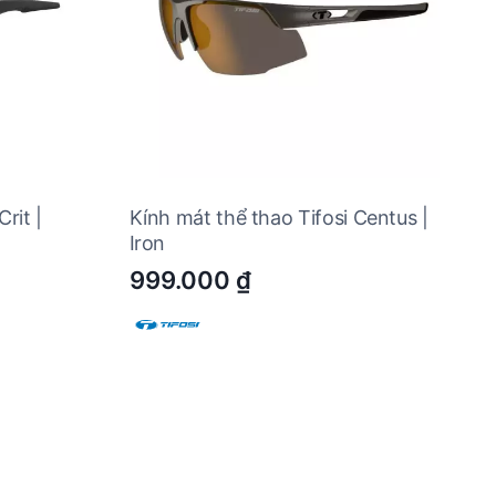
rit |
Kính mát thể thao Tifosi Centus |
Iron
999.000
₫