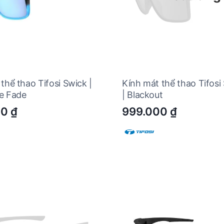
thể thao Tifosi Swick |
Kính mát thể thao Tifos
e Fade
| Blackout
00
₫
999.000
₫