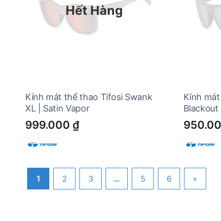
Hết Hàng
Kính mát thể thao Tifosi Swank
Kính mát 
XL | Satin Vapor
Blackout
999.000
₫
950.0
1
2
3
…
5
6
»