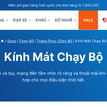
Miễn phí giao hàng toàn quốc cho đơn hàng từ 1.000.000
AIL
ĐẠP XE
KHÁC
ĐỒ NGHỀ
SALE
/
Shop
/
Chạy Bộ
/
Trang Phục Chạy Bộ
/
Kính Mát Chạy Bộ
Kính Mát Chạy Bộ
ó và bụi, mang đến tầm nhìn rõ ràng và thoải mái khi 
hợp cho mọi điều kiện thời tiết.