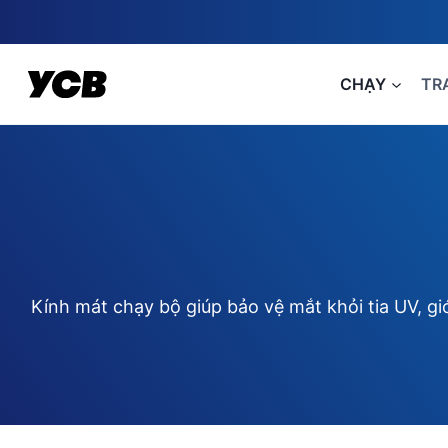
Skip
to
content
CHẠY
TR
Kính mát chạy bộ giúp bảo vệ mắt khỏi tia UV, gi