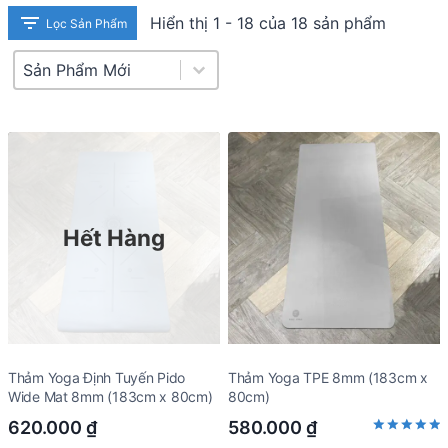
Hiển thị 1 - 18 của 18 sản phẩm
Lọc Sản Phẩm
Product Sort
Sort content
Hết Hàng
Thảm Yoga Định Tuyến Pido
Thảm Yoga TPE 8mm (183cm x
Wide Mat 8mm (183cm x 80cm)
80cm)
620.000
₫
580.000
₫
Rated