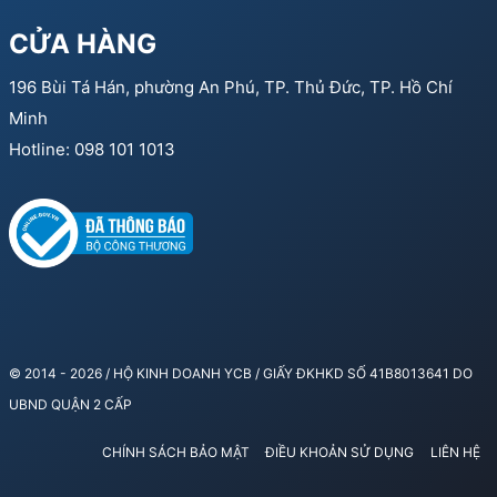
CỬA HÀNG
196 Bùi Tá Hán, phường An Phú, TP. Thủ Đức, TP. Hồ Chí
Minh
Hotline: 098 101 1013
© 2014 - 2026 / HỘ KINH DOANH YCB / GIẤY ĐKHKD SỐ 41B8013641 DO
UBND QUẬN 2 CẤP
CHÍNH SÁCH BẢO MẬT
ĐIỀU KHOẢN SỬ DỤNG
LIÊN HỆ