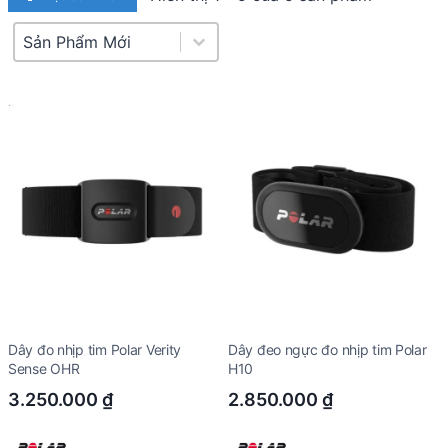
Product Sort
Sort content
Dây đo nhịp tim Polar Verity
Dây đeo ngực đo nhịp tim Polar
Sense OHR
H10
3.250.000
₫
2.850.000
₫