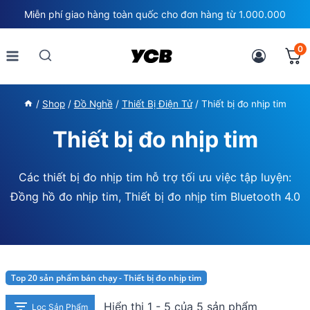
Skip
Miễn phí giao hàng toàn quốc cho đơn hàng từ 1.000.000
to
content
0
/
Shop
/
Đồ Nghề
/
Thiết Bị Điện Tử
/
Thiết bị đo nhịp tim
Thiết bị đo nhịp tim
Các thiết bị đo nhịp tim hỗ trợ tối ưu việc tập luyện:
Đồng hồ đo nhịp tim, Thiết bị đo nhịp tim Bluetooth 4.0
Top 20 sản phẩm bán chạy - Thiết bị đo nhịp tim
Hiển thị 1 - 5 của 5 sản phẩm
Lọc Sản Phẩm