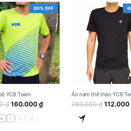
60% OFF
6
 bộ YCB Team
Áo nam thể thao YCB Te
Original
Current
Original
00
₫
160.000
₫
280.000
₫
112.000
price
price
price
was:
is:
was:
M
L
XL
XXL
400.000 ₫.
160.000 ₫.
280.000