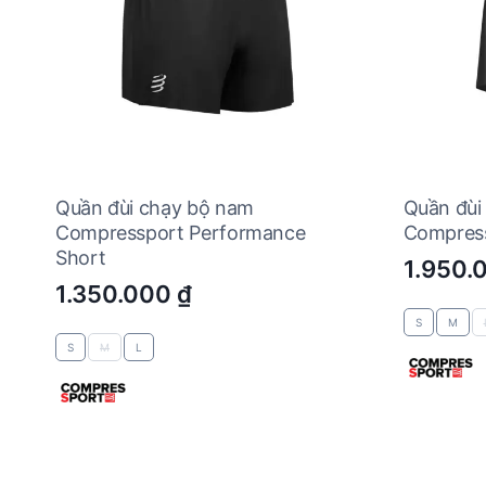
Quần đùi chạy bộ nam
Quần đùi
Compressport Performance
Compress
Short
1.950.
1.350.000
₫
S
M
S
M
L