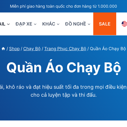
Miễn phí giao hàng toàn quốc cho đơn hàng từ 1.000.000
AIL
ĐẠP XE
KHÁC
ĐỒ NGHỀ
SALE
/
Shop
/
Chạy Bộ
/
Trang Phục Chạy Bộ
/
Quần Áo Chạy Bộ
Quần Áo Chạy Bộ
khô ráo và đạt hiệu suất tối đa trong mọi điều kiện.
cho cả luyện tập và thi đấu.