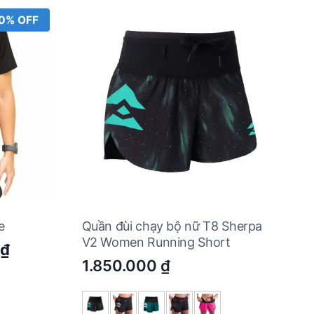
0% OFF
e
Quần đùi chạy bộ nữ T8 Sherpa
V2 Women Running Short
Current
₫
1.850.000
₫
price
is:
 ₫.
112.000 ₫.