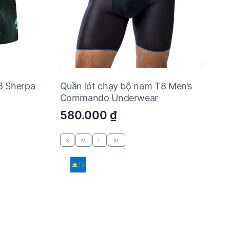
8 Sherpa
Quần lót chạy bộ nam T8 Men’s
Commando Underwear
580.000
₫
S
M
L
XL