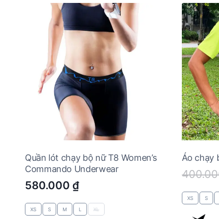
Quần lót chạy bộ nữ T8 Women’s
Áo chạy
Commando Underwear
400.0
580.000
₫
XS
S
XS
S
M
L
XL