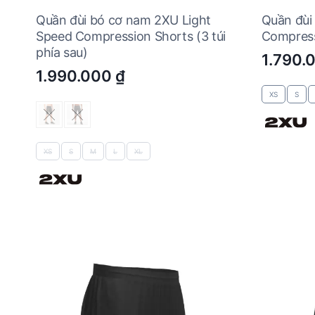
Quần đùi bó cơ nam 2XU Light
Quần đùi
Speed Compression Shorts (3 túi
Compress
phía sau)
1.790.
1.990.000
₫
XS
S
XS
S
M
L
XL