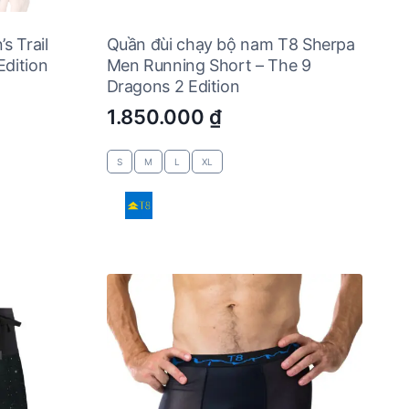
 Trail
Quần đùi chạy bộ nam T8 Sherpa
Edition
Men Running Short – The 9
Dragons 2 Edition
1.850.000
₫
S
M
L
XL