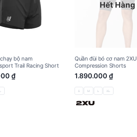
Hết Hàng
 chạy bộ nam
Quần đùi bó cơ nam 2XU
port Trail Racing Short
Compression Shorts
000
₫
1.890.000
₫
L
S
M
L
XL