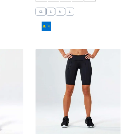
XS
S
M
L