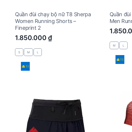
Quần đùi chạy bộ nữ T8 Sherpa
Quần đùi
Women Running Shorts –
Men Runn
Fineprint 2
1.850.
1.850.000
₫
M
L
S
M
L