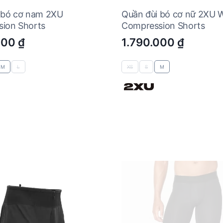
 bó cơ nam 2XU
Quần đùi bó cơ nữ 2XU
ion Shorts
Compression Shorts
000
₫
1.790.000
₫
M
L
XS
S
M