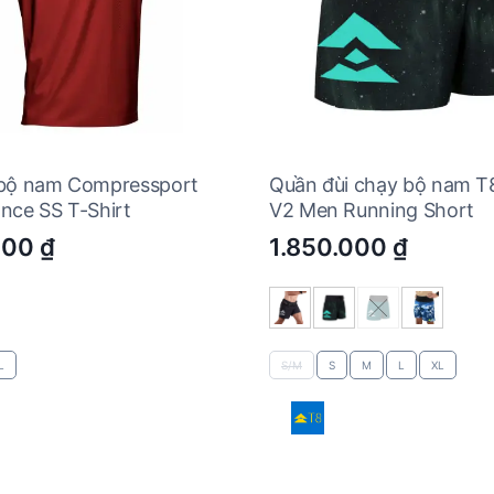
bộ nam Compressport
Quần đùi chạy bộ nam T
nce SS T-Shirt
V2 Men Running Short
000
₫
1.850.000
₫
L
S/M
S
M
L
XL