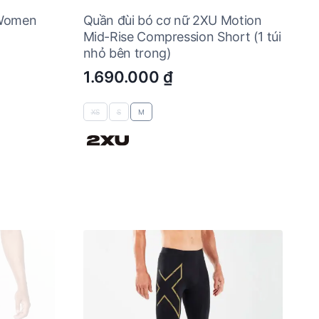
 Women
Quần đùi bó cơ nữ 2XU Motion
Mid-Rise Compression Short (1 túi
nhỏ bên trong)
1.690.000
₫
XS
S
M