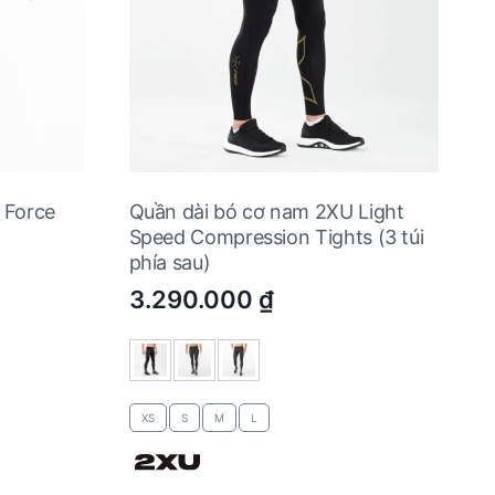
 Force
Quần dài bó cơ nam 2XU Light
Speed Compression Tights (3 túi
phía sau)
3.290.000
₫
XS
S
M
L