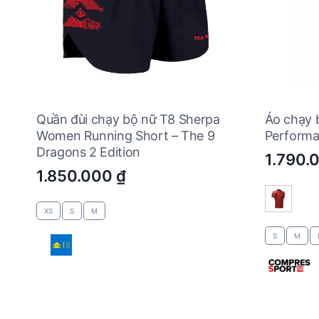
Quần đùi chạy bộ nữ T8 Sherpa
Áo chạy 
Women Running Short – The 9
Performa
Dragons 2 Edition
1.790.
1.850.000
₫
XS
S
M
S
M