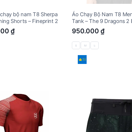
 chạy bộ nam T8 Sherpa
Áo Chạy Bộ Nam T8 Men’s
ing Shorts – Fineprint 2
Tank – The 9 Dragons 2 
000
₫
950.000
₫
S
M
L