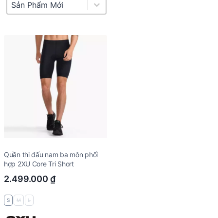
Product Sort
Sort content
Quần thi đấu nam ba môn phối
hợp 2XU Core Tri Short
2.499.000
₫
S
M
L