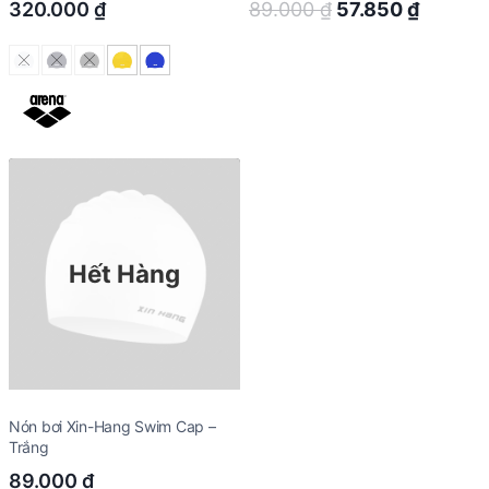
Original
Curren
320.000
₫
89.000
₫
57.850
₫
price
price
was:
is:
89.000 ₫.
57.850 
Hết Hàng
Nón bơi Xin-Hang Swim Cap –
Trắng
89.000
₫