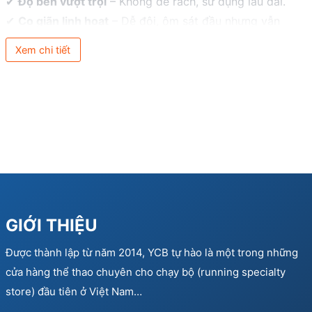
✔
Độ bền vượt trội
– Không dễ rách, sử dụng lâu dài.
✔
Co giãn linh hoạt
– Dễ đội, ôm sát đầu nhưng vẫn
thoải mái.
Xem chi tiết
✔
Giảm lực cản nước
– Tối ưu tốc độ khi bơi.
✔
Bảo vệ tóc
– Ngăn tác hại của clo và hóa chất trong
nước.
GIỚI THIỆU
Được thành lập từ năm 2014, YCB tự hào là một trong những
cửa hàng thể thao chuyên cho chạy bộ (running specialty
store) đầu tiên ở Việt Nam…