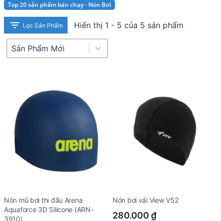
Top 20 sản phẩm bán chạy - Nón Bơi
Hiển thị 1 - 5 của 5 sản phẩm
Lọc Sản Phẩm
Product Sort
Sort content
Nón mũ bơi thi đấu Arena
Nón bơi vải View V52
Aquaforce 3D Silicone (ARN-
280.000
₫
3910)