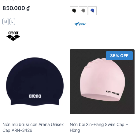
850.000
₫
M
L
35% OFF
Nón mũ bơi silicon Arena Unisex
Nón bơi Xin-Hang Swim Cap –
Cap ARN-3426
Hồng