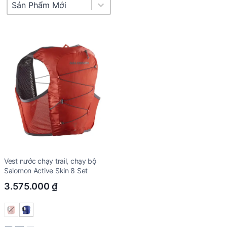
Product Sort
Sort content
Vest nước chạy trail, chạy bộ
Salomon Active Skin 8 Set
3.575.000
₫