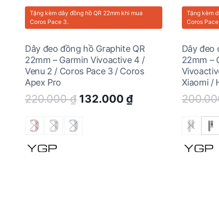
Tặng kèm
dây đồng hồ QR 22mm
khi mua
Tặng kèm
d
Coros Pace 3.
Coros Pace
Dây đeo đồng hồ Graphite QR
Dây đeo 
22mm – Garmin Vivoactive 4 /
22mm – C
Venu 2 / Coros Pace 3 / Coros
Vivoactiv
Apex Pro
Xiaomi / 
Original
Current
220.000
₫
132.000
₫
200.0
price
price
was:
is:
220.000 ₫.
132.000 ₫.