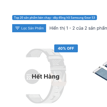
Top 20 sản phẩm bán chạy - dây đồng hồ Samsung Gear S3
Hiển thị 1 - 2 của 2 sản phẩ
Lọc Sản Phẩm
40% OFF
Hết Hàng