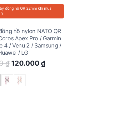
ây đồng hồ QR 22mm
khi mua
 3.
đồng hồ nylon NATO QR
oros Apex Pro / Garmin
e 4 / Venu 2 / Samsung /
Huawei / LG
Original
Current
00
₫
120.000
₫
price
price
was:
is:
200.000 ₫.
120.000 ₫.