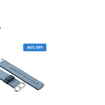
m
40% OFF