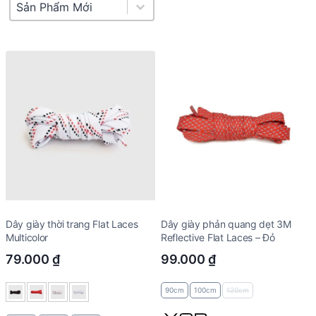
Product Sort
Sort content
Dây giày thời trang Flat Laces
Dây giày phản quang dẹt 3M
Multicolor
Reflective Flat Laces – Đỏ
79.000
₫
99.000
₫
90cm
100cm
120cm