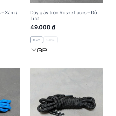
 – Xám /
Dây giày tròn Roshe Laces – Đỏ
Tươi
49.000
₫
90cm
120cm