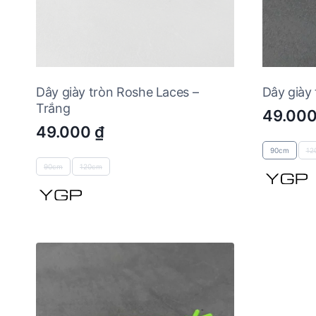
Dây giày tròn Roshe Laces –
Dây giày
Trắng
49.00
49.000
₫
90cm
12
90cm
120cm