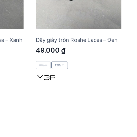
es – Xanh
Dây giày tròn Roshe Laces – Đen
49.000
₫
90cm
120cm