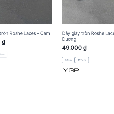
 tròn Roshe Laces – Cam
Dây giày tròn Roshe Lac
Dương
0
₫
49.000
₫
0cm
90cm
120cm