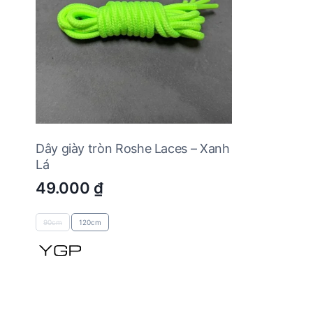
Dây giày tròn Roshe Laces – Xanh
Lá
49.000
₫
90cm
120cm