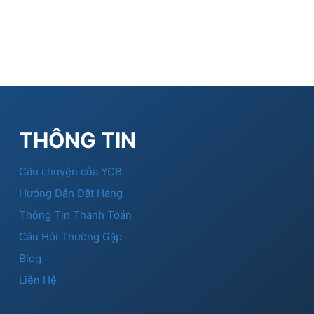
THÔNG TIN
Câu chuyện của YCB
Hướng Dẫn Đặt Hàng
Thông Tin Thanh Toán
Câu Hỏi Thường Gặp
Blog
Liên Hệ