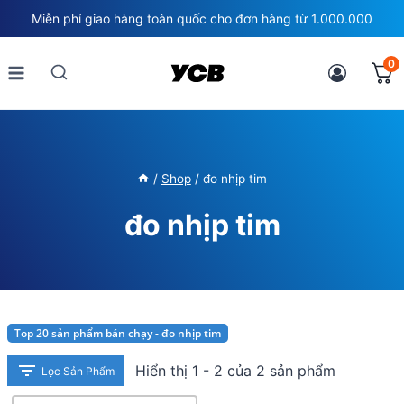
Skip
Miễn phí giao hàng toàn quốc cho đơn hàng từ 1.000.000
to
content
0
/
Shop
/
đo nhịp tim
đo nhịp tim
Top 20 sản phẩm bán chạy - đo nhịp tim
Hiển thị 1 - 2 của 2 sản phẩm
Lọc Sản Phẩm