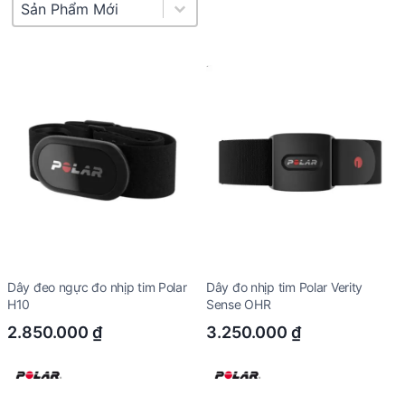
Product Sort
Sort content
Dây đeo ngực đo nhịp tim Polar
Dây đo nhịp tim Polar Verity
H10
Sense OHR
2.850.000
₫
3.250.000
₫