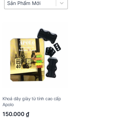
Product Sort
Sort content
Khoá dây giày từ tính cao cấp
Apolo
150.000
₫