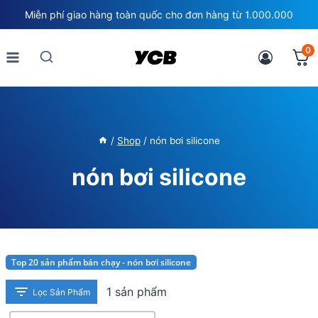
Skip
Miễn phí giao hàng toàn quốc cho đơn hàng từ 1.000.000
to
content
0
/
Shop
/
nón bơi silicone
nón bơi silicone
Top 20 sản phẩm bán chạy - nón bơi silicone
1 sản phẩm
Lọc Sản Phẩm