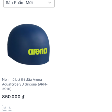
Product Sort
Sort content
Nón mũ bơi thi đấu Arena
Aquaforce 3D Silicone (ARN-
3910)
850.000
₫
M
L