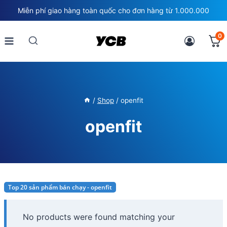
Skip
Miễn phí giao hàng toàn quốc cho đơn hàng từ 1.000.000
to
content
0
/
Shop
/
openfit
openfit
Top 20 sản phẩm bán chạy - openfit
No products were found matching your