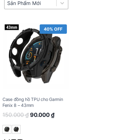
Product Sort
Sort content
40% OFF
Case đồng hồ TPU cho Garmin
Fenix 8 – 43mm
Original
Current
150.000
₫
90.000
₫
price
price
was:
is: