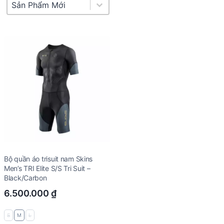
Product Sort
Sort content
Bộ quần áo trisuit nam Skins
Men’s TRI Elite S/S Tri Suit –
Black/Carbon
6.500.000
₫
S
M
L