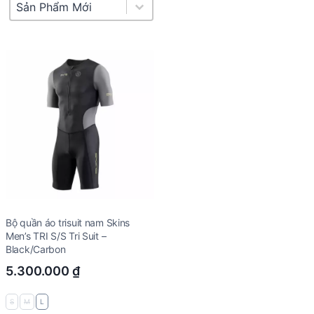
Product Sort
Sort content
Bộ quần áo trisuit nam Skins
Men’s TRI S/S Tri Suit –
Black/Carbon
5.300.000
₫
S
M
L