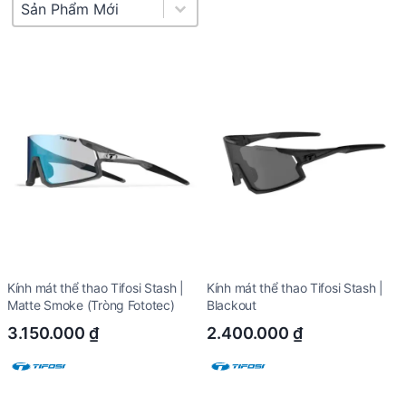
Product Sort
Sort content
Kính mát thể thao Tifosi Stash |
Kính mát thể thao Tifosi Stash |
Matte Smoke (Tròng Fototec)
Blackout
3.150.000
₫
2.400.000
₫