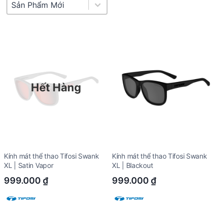
Product Sort
Sort content
Hết Hàng
Kính mát thể thao Tifosi Swank
Kính mát thể thao Tifosi Swank
XL | Satin Vapor
XL | Blackout
999.000
₫
999.000
₫