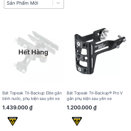
Product Sort
Sort content
Hết Hàng
Bát Topeak Tri-Backup Elite gắn
Bát Topeak Tri-Backup® Pro V
bình nước, phụ kiện sau yên xe
gắn phụ kiện sau yên xe
1.439.000
₫
1.200.000
₫