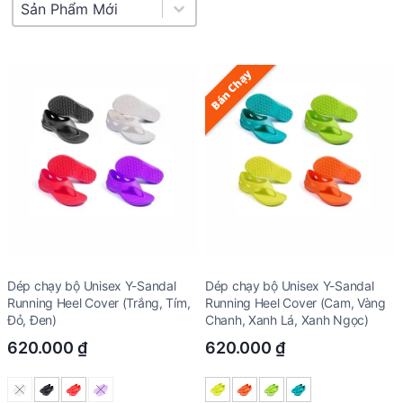
Product Sort
Sort content
Bán Chạy
Dép chạy bộ Unisex Y-Sandal
Dép chạy bộ Unisex Y-Sandal
Running Heel Cover (Trắng, Tím,
Running Heel Cover (Cam, Vàng
Đỏ, Đen)
Chanh, Xanh Lá, Xanh Ngọc)
620.000
₫
620.000
₫