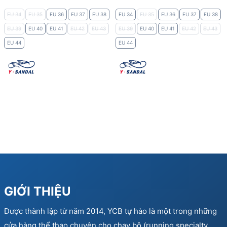
EU 34
EU 35
EU 36
EU 37
EU 38
EU 34
EU 35
EU 36
EU 37
EU 38
EU 39
EU 40
EU 41
EU 42
EU 43
EU 39
EU 40
EU 41
EU 42
EU 43
EU 44
EU 44
GIỚI THIỆU
Được thành lập từ năm 2014, YCB tự hào là một trong những
cửa hàng thể thao chuyên cho chạy bộ (running specialty