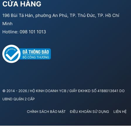
CỬA HÀNG
196 Bùi Tá Hán, phường An Phú, TP. Thủ Đức, TP. Hồ Chí
Minh
Hotline: 098 101 1013
© 2014 - 2026 / HỘ KINH DOANH YCB / GIẤY ĐKHKD SỐ 41B8013641 DO
UBND QUẬN 2 CẤP
CHÍNH SÁCH BẢO MẬT
ĐIỀU KHOẢN SỬ DỤNG
LIÊN HỆ