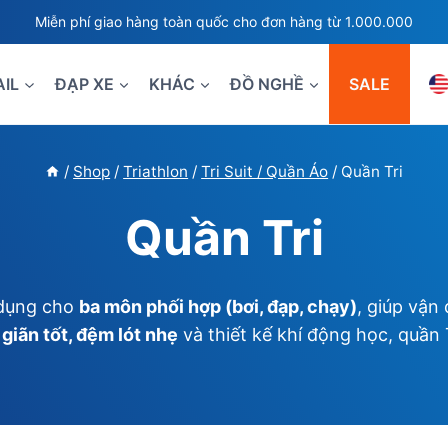
Miễn phí giao hàng toàn quốc cho đơn hàng từ 1.000.000
AIL
ĐẠP XE
KHÁC
ĐỒ NGHỀ
SALE
/
Shop
/
Triathlon
/
Tri Suit / Quần Áo
/
Quần Tri
Quần Tri
 dụng cho
ba môn phối hợp (bơi, đạp, chạy)
, giúp vận
giãn tốt, đệm lót nhẹ
và thiết kế khí động học, quần Tr