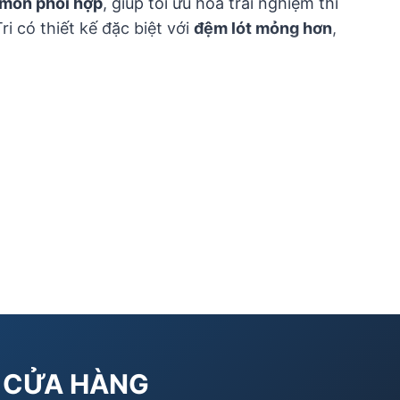
 môn phối hợp
, giúp tối ưu hóa trải nghiệm thi
i có thiết kế đặc biệt với
đệm lót mỏng hơn
,
CỬA HÀNG