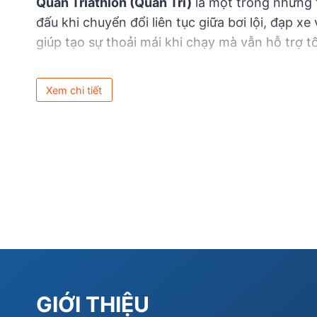
Quần Triathlon (Quần Tri)
là một trong những 
đấu khi chuyển đổi liên tục giữa bơi lội, đạp x
giúp tạo sự thoải mái khi chạy mà vẫn hỗ trợ tố
Xem chi tiết
GIỚI THIỆU