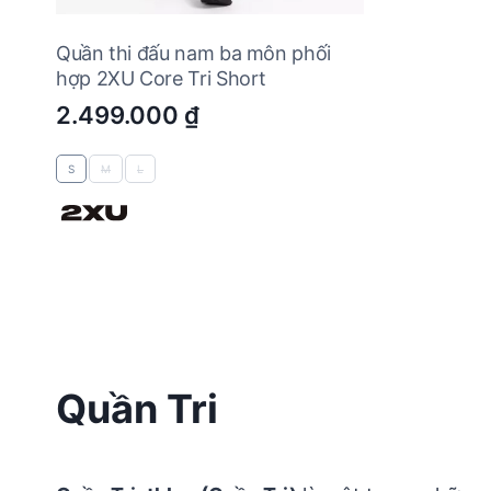
Quần thi đấu nam ba môn phối
hợp 2XU Core Tri Short
2.499.000
₫
S
M
L
Quần Tri