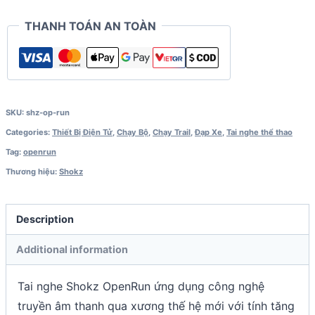
THANH TOÁN AN TOÀN
SKU:
shz-op-run
Categories:
Thiết Bị Điện Tử
,
Chạy Bộ
,
Chạy Trail
,
Đạp Xe
,
Tai nghe thể thao
Tag:
openrun
Thương hiệu:
Shokz
Description
Additional information
Tai nghe Shokz OpenRun ứng dụng công nghệ
truyền âm thanh qua xương thế hệ mới với tính tăng