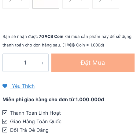
Bạn sẽ nhận được
70 ¥₵฿ Coin
khi mua sản phẩm này để sử dụng
thanh toán cho đơn hàng sau. (1 ¥₵฿ Coin = 1.000đ)
Tai
Đặt Mua
nghe
Open-
Ear
Yêu Thích
Shokz
Miễn phí giao hàng cho đơn từ 1.000.000đ
OpenRun
quantity
Thanh Toán Linh Hoạt
Giao Hàng Toàn Quốc
Đổi Trả Dễ Dàng