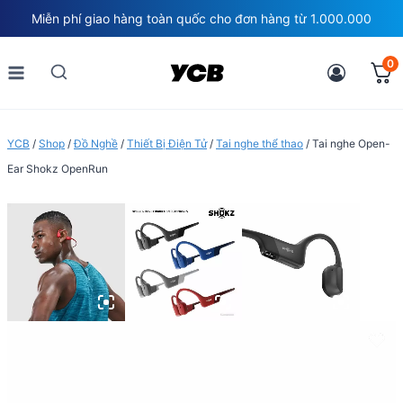
Skip
Miễn phí giao hàng toàn quốc cho đơn hàng từ 1.000.000
to
content
0
YCB
/
Shop
/
Đồ Nghề
/
Thiết Bị Điện Tử
/
Tai nghe thể thao
/
Tai nghe Open-
Ear Shokz OpenRun