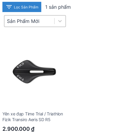
1 sản phẩm
Lọc Sản Phẩm
Product Sort
Sort content
Yên xe đạp Time Trial / Triathlon
Fizik Transiro Aeris SD R5
2.900.000
₫