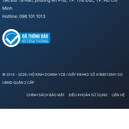
196 Bùi Tá Hán, phường An Phú, TP. Thủ Đức, TP. Hồ Chí
Minh
Hotline: 098 101 1013
© 2014 - 2026 / HỘ KINH DOANH YCB / GIẤY ĐKHKD SỐ 41B8013641 DO
UBND QUẬN 2 CẤP
CHÍNH SÁCH BẢO MẬT
ĐIỀU KHOẢN SỬ DỤNG
LIÊN HỆ