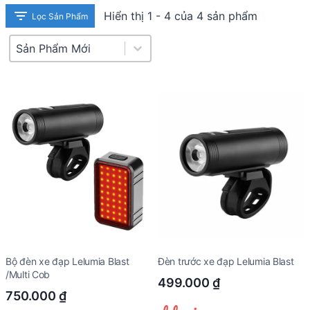
Hiển thị 1 - 4 của 4 sản phẩm
Lọc Sản Phẩm
Product Sort
Sort content
Bộ đèn xe đạp Lelumia Blast
Đèn trước xe đạp Lelumia Blast
/Multi Cob
499.000
₫
750.000
₫