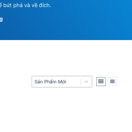
ể bứt phá và về đích.
ng
Product Sort
Sort content