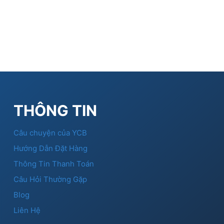
THÔNG TIN
Câu chuyện của YCB
Hướng Dẫn Đặt Hàng
Thông Tin Thanh Toán
Câu Hỏi Thường Gặp
Blog
Liên Hệ