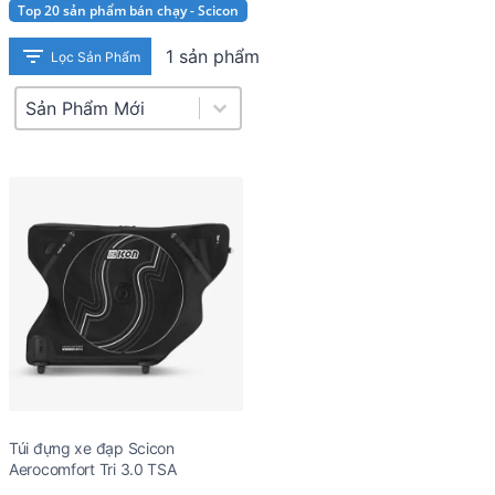
Top 20 sản phẩm bán chạy - Scicon
1 sản phẩm
Lọc Sản Phẩm
Product Sort
Sort content
Túi đựng xe đạp Scicon
Aerocomfort Tri 3.0 TSA