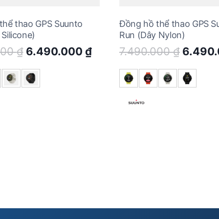
thể thao GPS Suunto
Đồng hồ thể thao GPS S
Silicone)
Run (Dây Nylon)
Original
Current
Origina
000
₫
6.490.000
₫
7.490.000
₫
6.490
price
price
price
was:
is:
was:
7.490.000 ₫.
6.490.000 ₫.
7.490.