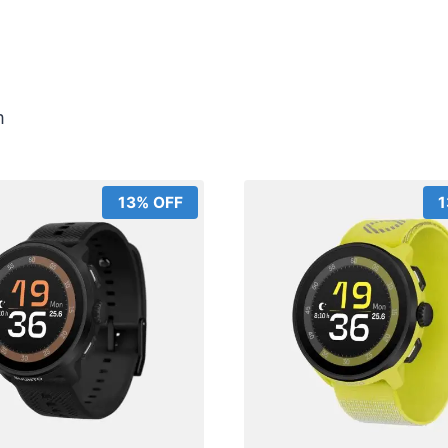
m
13% OFF
1