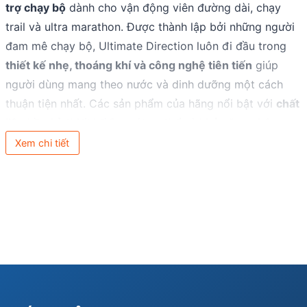
trợ chạy bộ
dành cho vận động viên đường dài, chạy
trail và ultra marathon. Được thành lập bởi những người
đam mê chạy bộ, Ultimate Direction luôn đi đầu trong
thiết kế nhẹ, thoáng khí và công nghệ tiên tiến
giúp
người dùng mang theo nước và dinh dưỡng một cách
thuận tiện nhất. Các sản phẩm của hãng nổi bật với
chất
liệu bền bỉ, thiết kế ôm sát cơ thể và khả năng phân
phối trọng lượng tối ưu
, đảm bảo sự thoải mái và hiệu
Xem chi tiết
suất cao trên mọi địa hình.