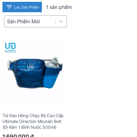
1 sản phẩm
Lọc Sản Phẩm
Product Sort
Sort content
Túi Đeo Hông Chạy Bộ Cao Cấp
Ultimate Direction Moutain Belt
(Đi Kèm 1 Bình Nước 500ml)
1.690.000
₫