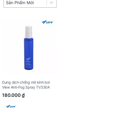
Product Sort
Sort content
Dung dịch chống mờ kính bơi
View Anti-Fog Spray TV330A
180.000
₫