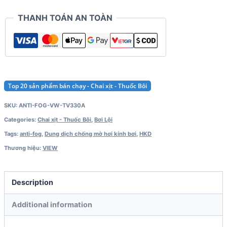
TV330A
THANH TOÁN AN TOÀN
quantity
Top 20 sản phẩm bán chạy - Chai xịt - Thuốc Bôi
SKU:
ANTI-FOG-VW-TV330A
Categories:
Chai xịt - Thuốc Bôi
,
Bơi Lội
Tags:
anti-fog
,
Dung dịch chống mờ hơi kính bơi
,
HKD
Thương hiệu:
VIEW
Description
Additional information