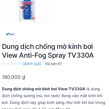
Dung dịch chống mờ kính bơi
View Anti-Fog Spray TV330A
(đánh giá)
Đã bán
61
Rated
0.0
180.000
₫
out
of
5
Dung dịch chống mờ kính bơi View TV330A
là dung
dịch chống sương mù, hơi nước đọng vào mắt kính khi
bơi. Dung dịch này giúp kính sáng như mới khi bơi trong