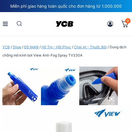
Skip
Miễn phí giao hàng toàn quốc cho đơn hàng từ 1.000.000
to
content
0
YCB
/
Shop
/
Đồ Nghề
/
Hỗ Trợ – Hồi Phục
/
Chai xịt – Thuốc Bôi
/
Dung dịch
chống mờ kính bơi View Anti-Fog Spray TV330A