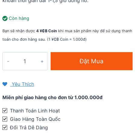
khoản thời gian dài 1-1,5 giờ đồng hồ.
Còn hàng
Bạn sẽ nhận được
4 ¥₵฿ Coin
khi mua sản phẩm này để sử dụng thanh
toán cho đơn hàng sau. (1 ¥₵฿ Coin = 1.000đ)
Dung
Đặt Mua
dịch
chống
mờ
Yêu Thích
kính
Miễn phí giao hàng cho đơn từ 1.000.000đ
bơi
View
Thanh Toán Linh Hoạt
Anti-
Giao Hàng Toàn Quốc
Fog
Đổi Trả Dễ Dàng
Spray