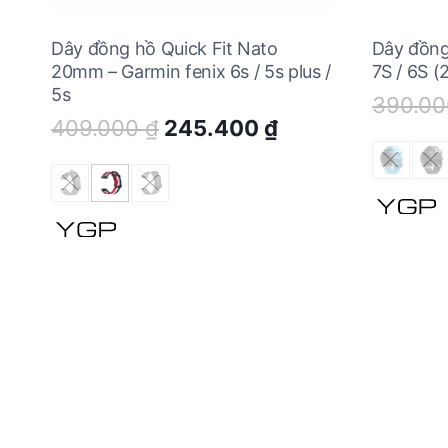
Dây đồng hồ Quick Fit Nato
Dây đồng 
20mm – Garmin fenix 6s / 5s plus /
7S / 6S 
5s
390.0
Original
Current
409.000
₫
245.400
₫
price
price
was:
is:
409.000 ₫.
245.400 ₫.