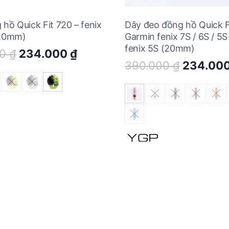
hồ Quick Fit 720 – fenix
Dây đeo đồng hồ Quick F
(20mm)
Garmin fenix 7S / 6S / 5S 
fenix 5S (20mm)
Original
Current
00
₫
234.000
₫
Original
390.000
₫
234.00
price
price
price
was:
is:
was:
390.000 ₫.
234.000 ₫.
390.000