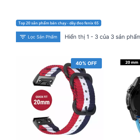
Top 20 sản phẩm bán chạy - dây đeo fenix 6S
Hiển thị 1 - 3 của 3 sản phẩ
Lọc Sản Phẩm
40% OFF