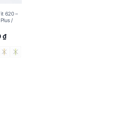
it 620 –
Plus /
Current
0
₫
price
is:
 ₫.
234.000 ₫.