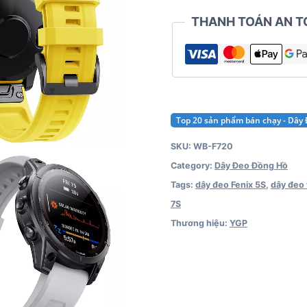
(20mm)
THANH TOÁN AN T
quantity
Top 20 sản phẩm bán chạy - Dây
SKU:
WB-F720
Category:
Dây Đeo Đồng Hồ
Tags:
dây đeo Fenix 5S
,
dây đeo 
7S
Thương hiệu:
YGP