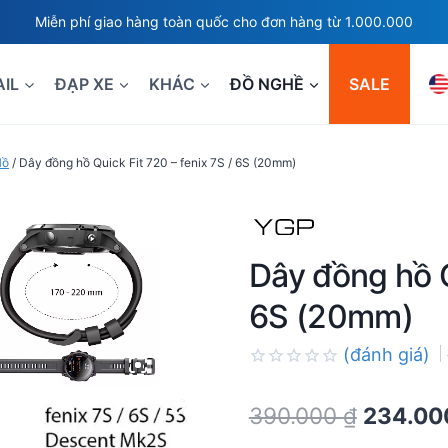
Miễn phí giao hàng toàn quốc cho đơn hàng từ 1.000.000
AIL
ĐẠP XE
KHÁC
ĐỒ NGHỀ
SALE
Hồ
/
Dây đồng hồ Quick Fit 720 – fenix 7S / 6S (20mm)
Dây đồng hồ Q
6S (20mm)
(đánh giá)
Rated
0.0
Original
390.000
₫
234.0
out
of
price