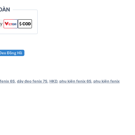
OÀN
 Đeo Đồng Hồ
fenix 6S
,
dây đeo fenix 7S
,
HKD
,
phụ kiện fenix 6S
,
phụ kiện fenix