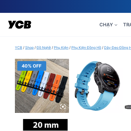
Skip
to
content
CHẠY
TR
YCB
/
Shop
/
Đồ Nghề
/
Phụ Kiện
/
Phụ Kiện Đồng Hồ
/
Dây Đeo Đồng 
40% OFF