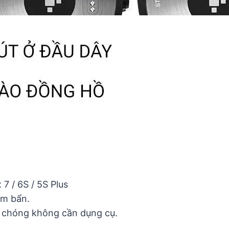
7 / 6S / 5S Plus
ám bẩn.
nh chóng không cần dụng cụ.