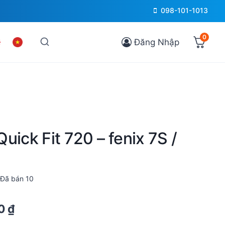
098-101-1013
0
Đăng Nhập
uick Fit 720 – fenix 7S /
Đã bán
10
Current
00
₫
price