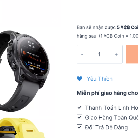
Bạn sẽ nhận được
5 ¥₵฿ Co
hàng sau. (1 ¥₵฿ Coin = 1.0
Dây
đồng
hồ
Quick
Yêu Thích
Fit
720
Miễn phí giao hàng cho
–
Thanh Toán Linh Ho
fenix
Giao Hàng Toàn Qu
7S
/
Đổi Trả Dễ Dàng
6S