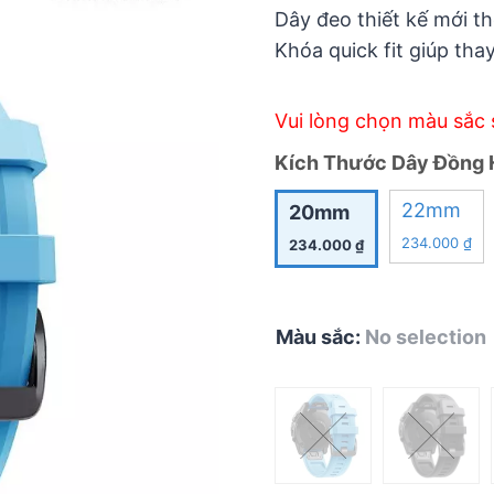
5
Dây đeo thiết kế mới t
was:
Khóa quick fit giúp th
390.000
Vui lòng chọn màu sắc 
Kích Thước Dây Đồng 
22mm
20mm
234.000
₫
234.000
₫
Màu sắc
:
No selection