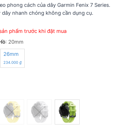
heo phong cách của dây Garmin Fenix 7 Series.
is:
ay dây nhanh chóng không cần dụng cụ.
 ₫.
234.000 ₫.
sản phẩm trước khi đặt mua
Hồ
:
20mm
26mm
234.000
₫