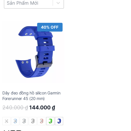
Product Sort
Sort content
40% OFF
Dây đeo đồng hồ silicon Garmin
Forerunner 45 (20 mm)
Original
Current
240.000
₫
144.000
₫
price
price
was:
is: