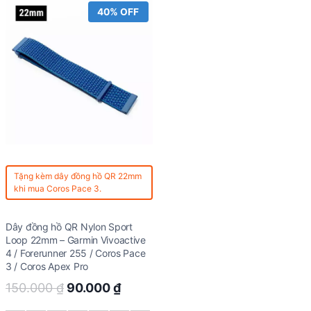
40% OFF
Tặng kèm
dây đồng hồ QR 22mm
khi mua Coros Pace 3.
Dây đồng hồ QR Nylon Sport
Loop 22mm – Garmin Vivoactive
4 / Forerunner 255 / Coros Pace
3 / Coros Apex Pro
Original
Current
150.000
₫
90.000
₫
price
price