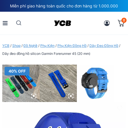
Skip
Miễn phí giao hàng toàn quốc cho đơn hàng từ 1.000.000
to
content
0
YCB
/
Shop
/
Đồ Nghề
/
Phụ Kiện
/
Phụ Kiện Đồng Hồ
/
Dây Đeo Đồng Hồ
/
Dây đeo đồng hồ silicon Garmin Forerunner 45 (20 mm)
40% OFF