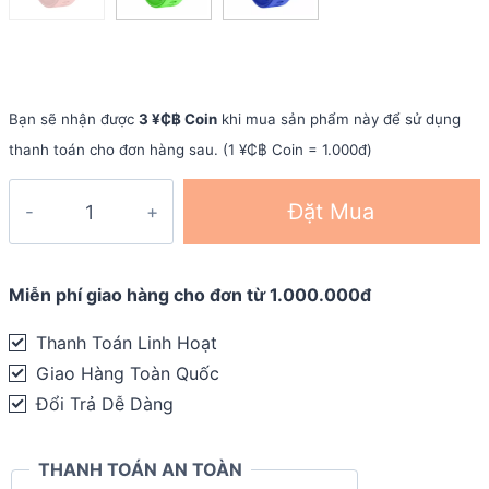
Bạn sẽ nhận được
3 ¥₵฿ Coin
khi mua sản phẩm này để sử dụng
thanh toán cho đơn hàng sau. (1 ¥₵฿ Coin = 1.000đ)
Dây
Đặt Mua
đeo
đồng
hồ
Miễn phí giao hàng cho đơn từ 1.000.000đ
silicon
Thanh Toán Linh Hoạt
Garmin
Giao Hàng Toàn Quốc
Forerunner
Đổi Trả Dễ Dàng
45
(20
THANH TOÁN AN TOÀN
mm)