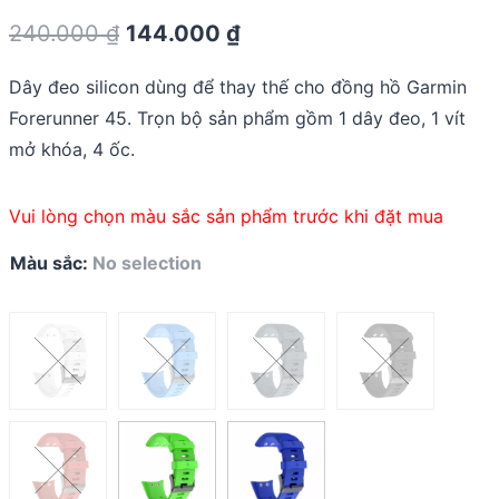
0.0
Original
Current
240.000
₫
144.000
₫
out
of
price
price
5
Dây đeo silicon dùng để thay thế cho đồng hồ Garmin
was:
is:
Forerunner 45. Trọn bộ sản phẩm gồm 1 dây đeo, 1 vít
240.000 ₫.
144.000 ₫.
mở khóa, 4 ốc.
Vui lòng chọn màu sắc sản phẩm trước khi đặt mua
Màu sắc
:
No selection