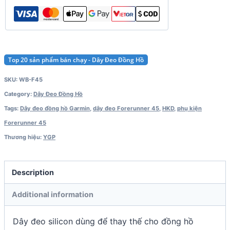
quantity
Top 20 sản phẩm bán chạy - Dây Đeo Đồng Hồ
SKU:
WB-F45
Category:
Dây Đeo Đồng Hồ
Tags:
Dây đeo đồng hồ Garmin
,
dây đeo Forerunner 45
,
HKD
,
phụ kiện
Forerunner 45
Thương hiệu:
YGP
Description
Additional information
Dây đeo silicon dùng để thay thế cho đồng hồ