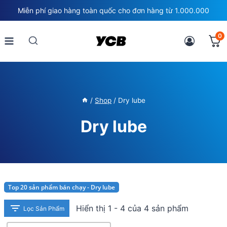
Skip
Miễn phí giao hàng toàn quốc cho đơn hàng từ 1.000.000
to
content
0
/
Shop
/
Dry lube
Dry lube
Top 20 sản phẩm bán chạy - Dry lube
Hiển thị 1 - 4 của 4 sản phẩm
Lọc Sản Phẩm