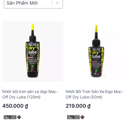
Product Sort
Sort content
Nhớt bôi trơn sên xe đạp Muc-
Nhớt Bôi Trơn Sên Xe Đạp Muc-
Off Dry Lube (120ml)
Off Dry Lube (50ml)
450.000
₫
219.000
₫