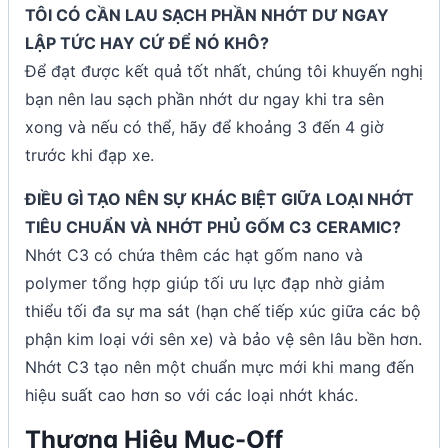
TÔI CÓ CẦN LAU SẠCH PHẦN NHỚT DƯ NGAY
LẬP TỨC HAY CỨ ĐỂ NÓ KHÔ?
Để đạt được kết quả tốt nhất, chúng tôi khuyến nghị
bạn nên lau sạch phần nhớt dư ngay khi tra sên
xong và nếu có thể, hãy để khoảng 3 đến 4 giờ
trước khi đạp xe.
ĐIỀU GÌ TẠO NÊN SỰ KHÁC BIỆT GIỮA LOẠI NHỚT
TIÊU CHUẨN VÀ NHỚT PHỦ GỐM C3 CERAMIC?
Nhớt C3 có chứa thêm các hạt gốm nano và
polymer tổng hợp giúp tối ưu lực đạp nhờ giảm
thiểu tối đa sự ma sát (hạn chế tiếp xúc giữa các bộ
phận kim loại với sên xe) và bảo vệ sên lâu bền hơn.
Nhớt C3 tạo nên một chuẩn mực mới khi mang đến
hiệu suất cao hơn so với các loại nhớt khác.
Thương Hiệu Muc-Off