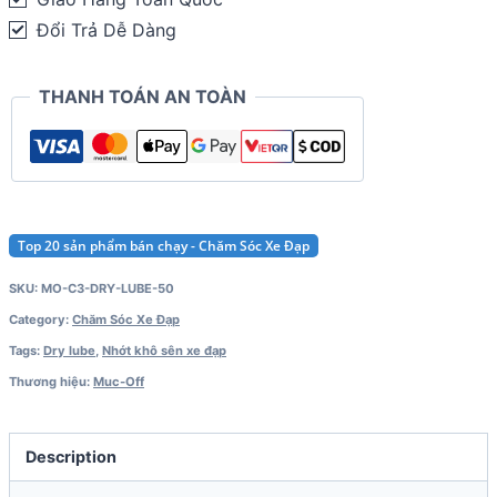
C3
Đổi Trả Dễ Dàng
Ceramic
Dry
THANH TOÁN AN TOÀN
Lube
50ml
quantity
Top 20 sản phẩm bán chạy - Chăm Sóc Xe Đạp
SKU:
MO-C3-DRY-LUBE-50
Category:
Chăm Sóc Xe Đạp
Tags:
Dry lube
,
Nhớt khô sên xe đạp
Thương hiệu:
Muc-Off
Description