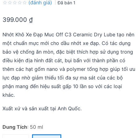
(đánh giá)
Đã bán
1
Rated
0.0
399.000
₫
out
of
5
Nhớt Khô Xe Đạp Muc Off C3 Ceramic Dry Lube tạo nên
một chuẩn mực mới cho dầu nhớt xe đạp. Có tác dụng
bảo vệ chống ăn mòn, đặc biệt thích hợp sử dụng trong
điều kiện địa hình đất cát, bụi bẩn với thành phần có
thêm các hạt gốm nano và polymer tổng hợp giúp tối ưu
lực đạp nhờ giảm thiểu tối đa sự ma sát của các bộ
phận mang đến hiệu suất gấp 10 lần so với các loại
khác.
Xuất xứ và sản xuất tại Anh Quốc.
Dung Tích
:
50 ml