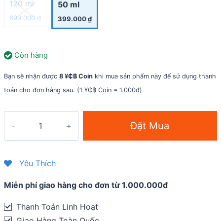
120 ml
50 ml
699.000
₫
399.000
₫
Còn hàng
Bạn sẽ nhận được
8 ¥₵฿ Coin
khi mua sản phẩm này để sử dụng thanh
toán cho đơn hàng sau. (1 ¥₵฿ Coin = 1.000đ)
Nhớt
Đặt Mua
Bôi
Trơn
Sên
Yêu Thích
Xe
Miễn phí giao hàng cho đơn từ 1.000.000đ
Đạp
Muc-
Thanh Toán Linh Hoạt
Off
Giao Hàng Toàn Quốc